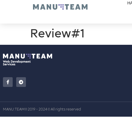
Н
Review#1
MANU:TEAM
2019 - 2024
All rights reserved
®
©