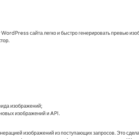
у WordPress сайта легко и быстро генерировать превью из
тор.
вида изображений;
новых изображений и API.
нерацией изображений из поступающих запросов. Это сделан