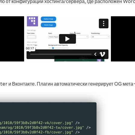
ело от конфигурации хостинга/сервера, где расположен Wor
er и Вконтакте. Плагин автоматически генерирует OG мета