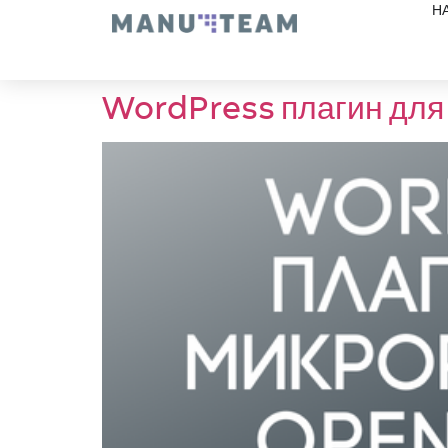
Н
WordPress плагин для