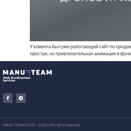
У клиента был уже работающий сайт по прода
простая, но привлекательная анимация и фун
MANU:TEAM
2019 - 2024
All rights reserved
®
©